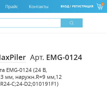
0
Прайс
Контакты
ВХОД /
РЕГИСТРАЦИЯ
axPiler
EMG-0124
Арт.
а EMG-0124 (24 В,
=3 мм, наружн.R=9 мм,12
SR24-C;24-D2;010191F1)