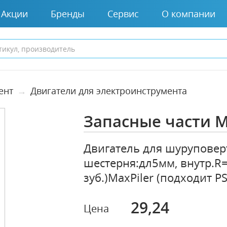
Акции
Бренды
Сервис
О компании
ент
Двигатели для электроинструмента
Запасные части M
Двигатель для шуруповерт
шестерня:дл5мм, внутр.R
зуб.)MaxPiler (подходит P
29,24
Цена