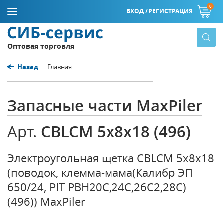
0
ВХОД /
РЕГИСТРАЦИЯ
Оптовая торговля
Назад
Главная
Запасные части MaxPiler
CBLCM 5х8х18 (496)
Арт.
Электроугольная щетка CBLCM 5х8х18
(поводок, клемма-мама(Калибр ЭП
650/24, PIT PBH20С,24С,26С2,28С)
(496)) MaxPiler