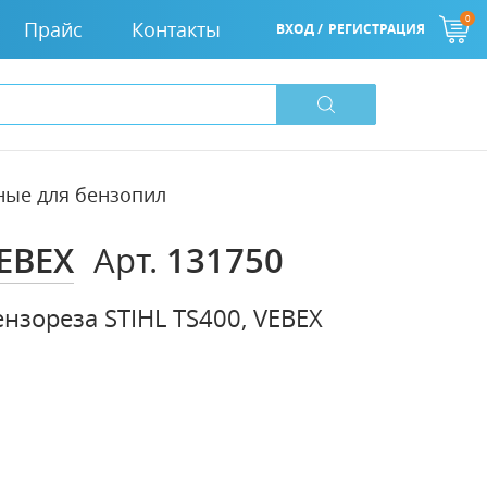
0
Прайс
Контакты
ВХОД /
РЕГИСТРАЦИЯ
ные для бензопил
EBEX
131750
Арт.
нзореза STIHL TS400, VEBEX