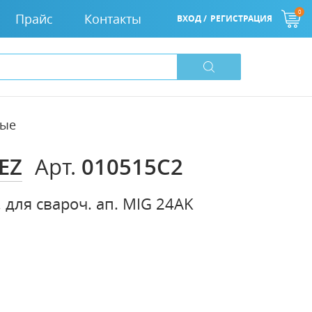
0
Прайс
Контакты
ВХОД /
РЕГИСТРАЦИЯ
вые
EZ
010515C2
Арт.
. для свароч. ап. MIG 24AK