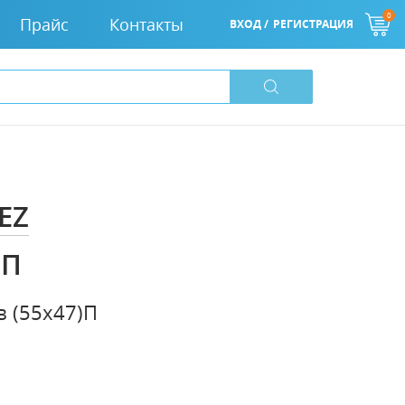
0
Прайс
Контакты
ВХОД /
РЕГИСТРАЦИЯ
EZ
)П
 (55х47)П