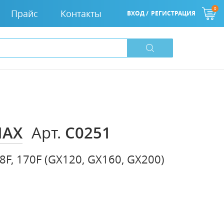
0
Прайс
Контакты
ВХОД /
РЕГИСТРАЦИЯ
MAX
C0251
Арт.
8F, 170F (GX120, GX160, GX200)