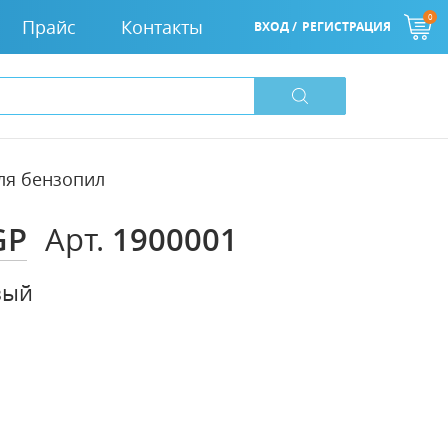
0
Прайс
Контакты
ВХОД /
РЕГИСТРАЦИЯ
ля бензопил
GP
1900001
Арт.
вый