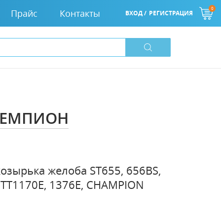
0
Прайс
Контакты
ВХОД /
РЕГИСТРАЦИЯ
 ЧЕМПИОН
озырька желоба ST655, 656BS,
/STT1170E, 1376E, CHAMPION