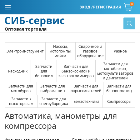
0
ВХОД /
РЕГИСТРАЦИЯ
Оптовая торговля
Насосы,
Сварочное и
Электроинструмент
мотопомпы,
газовое
Разное
мойки
оборудование
Запчасти для
Запчасти
Запчасти для
мотоблоков,
Расходник
для
бензокосилок и
мотокультиваторов
бензопил
электротриммеров
и двигателей
Запчасти для
Запчасти для
Запчасти для
Запчасти для
мотобуров
вибромашин
опрыскивателей
бензоножниц
Запчасти к
Запчасти для
Бензотехника
Компрессоры
высоторезам
снегоуборщика
Автоматика, манометры для
компрессора