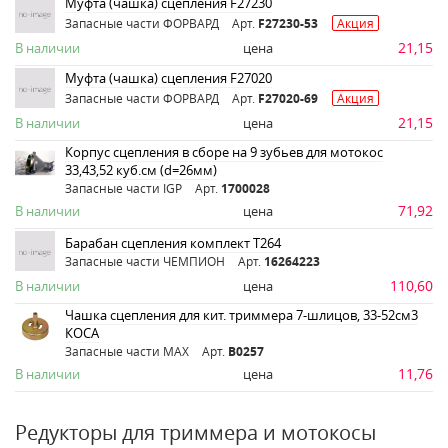
Муфта (чашка) сцепления F27230
Запасные части ФОРВАРД
Арт.
F27230-53
Акция
21,15
В наличии
цена
Муфта (чашка) сцепления F27020
Запасные части ФОРВАРД
Арт.
F27020-69
Акция
21,15
В наличии
цена
Корпус сцепления в сборе на 9 зубьев для мотокос
33,43,52 куб.см (d=26мм)
Запасные части IGP
Арт.
1700028
71,92
В наличии
цена
Барабан сцепления комплект Т264
Запасные части ЧЕМПИОН
Арт.
16264223
110,60
В наличии
цена
Чашка сцепления для кит. триммера 7-шлицов, 33-52см3
КОСА
Запасные части MAX
Арт.
B0257
11,76
В наличии
цена
Редукторы для триммера и мотокосы