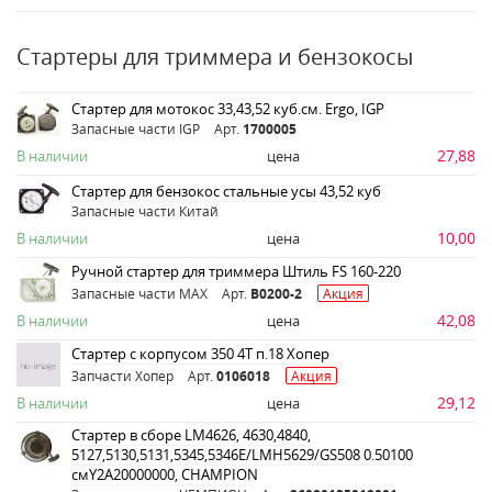
Стартеры для триммера и бензокосы
Стартер для мотокос 33,43,52 куб.см. Ergo, IGP
Запасные части IGP
Арт.
1700005
27,88
В наличии
цена
Стартер для бензокос стальные усы 43,52 куб
Запасные части Китай
10,00
В наличии
цена
Ручной стартер для триммера Штиль FS 160-220
Запасные части MAX
Арт.
B0200-2
Акция
42,08
В наличии
цена
Стартер с корпусом 350 4Т п.18 Хопер
Запчасти Хопер
Арт.
0106018
Акция
29,12
В наличии
цена
Стартер в сборе LM4626, 4630,4840,
5127,5130,5131,5345,5346E/LMH5629/GS508 0.50100
смY2A20000000, CHAMPION