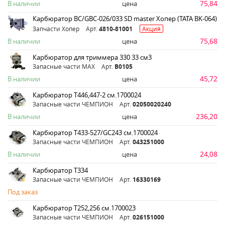
75,84
В наличии
цена
Карбюратор BC/GBC-026/033 SD master Хопер (TATA BK-064)
Запчасти Хопер
Арт.
4810-81001
Акция
75,68
В наличии
цена
Карбюратор для триммера 330 33 см3
Запасные части MAX
Арт.
B0105
45,72
В наличии
цена
Карбюратор Т446,447-2 см.1700024
Запасные части ЧЕМПИОН
Арт.
02050020240
236,20
В наличии
цена
Карбюратор Т433-527/GC243 см.1700024
Запасные части ЧЕМПИОН
Арт.
043251000
24,08
В наличии
цена
Карбюратор Т334
Запасные части ЧЕМПИОН
Арт.
16330169
Под заказ
Карбюратор Т252,256 см.1700023
Запасные части ЧЕМПИОН
Арт.
026151000