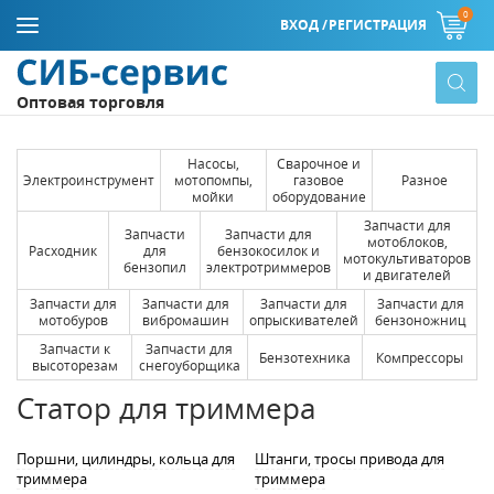
0
ВХОД /
РЕГИСТРАЦИЯ
Оптовая торговля
Насосы,
Сварочное и
Электроинструмент
мотопомпы,
газовое
Разное
мойки
оборудование
Запчасти для
Запчасти
Запчасти для
мотоблоков,
Расходник
для
бензокосилок и
мотокультиваторов
бензопил
электротриммеров
и двигателей
Запчасти для
Запчасти для
Запчасти для
Запчасти для
мотобуров
вибромашин
опрыскивателей
бензоножниц
Запчасти к
Запчасти для
Бензотехника
Компрессоры
высоторезам
снегоуборщика
Статор для триммера
Поршни, цилиндры, кольца для
Штанги, тросы привода для
триммера
триммера