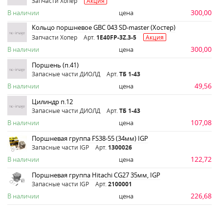
Запчасти Хопер
Акция
300,00
В наличии
цена
Кольцо поршневое GBC 043 SD-master (Хостер)
Запчасти Хопер
Арт.
1E40FP-3Z.3-5
Акция
300,00
В наличии
цена
Поршень (п.41)
Запасные части ДИОЛД
Арт.
ТБ 1-43
49,56
В наличии
цена
Цилиндр п.12
Запасные части ДИОЛД
Арт.
ТБ 1-43
107,08
В наличии
цена
Поршневая группа FS38-55 (34мм) IGP
Запасные части IGP
Арт.
1300026
122,72
В наличии
цена
Поршневая группа Hitachi CG27 35мм, IGP
Запасные части IGP
Арт.
2100001
226,68
В наличии
цена