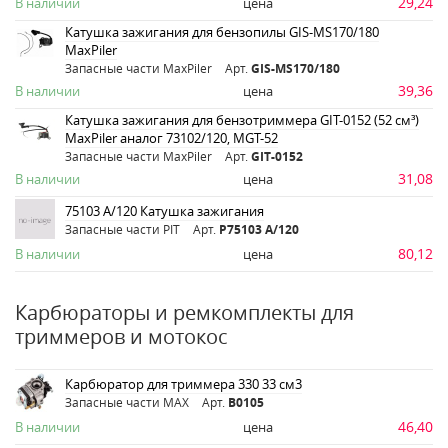
29,24
В наличии
цена
Катушка зажигания для бензопилы GIS-MS170/180
MaxPiler
Запасные части MaxPiler
Арт.
GIS-MS170/180
39,36
В наличии
цена
Катушка зажигания для бензотриммера GIT-0152 (52 см³)
MaxPiler аналог 73102/120, MGT-52
Запасные части MaxPiler
Арт.
GIT-0152
31,08
В наличии
цена
75103 А/120 Катушка зажигания
Запасные части PIT
Арт.
Р75103 А/120
80,12
В наличии
цена
Карбюраторы и ремкомплекты для
триммеров и мотокос
Карбюратор для триммера 330 33 см3
Запасные части MAX
Арт.
B0105
46,40
В наличии
цена