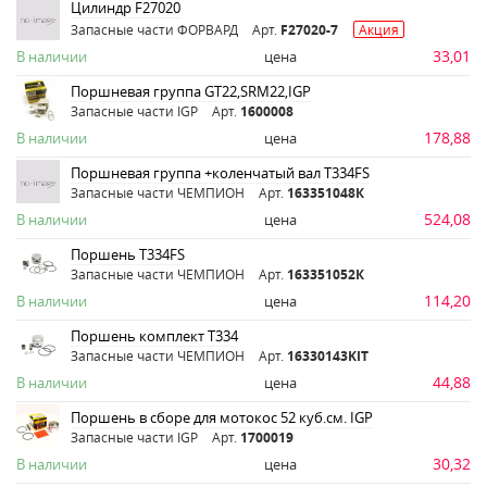
Цилиндр F27020
Запасные части ФОРВАРД
Арт.
F27020-7
Акция
33,01
В наличии
цена
Поршневая группа GT22,SRM22,IGP
Запасные части IGP
Арт.
1600008
178,88
В наличии
цена
Поршневая группа +коленчатый вал Т334FS
Запасные части ЧЕМПИОН
Арт.
163351048К
524,08
В наличии
цена
Поршень Т334FS
Запасные части ЧЕМПИОН
Арт.
163351052К
114,20
В наличии
цена
Поршень комплект Т334
Запасные части ЧЕМПИОН
Арт.
16330143KIT
44,88
В наличии
цена
Поршень в сборе для мотокос 52 куб.см. IGP
Запасные части IGP
Арт.
1700019
30,32
В наличии
цена