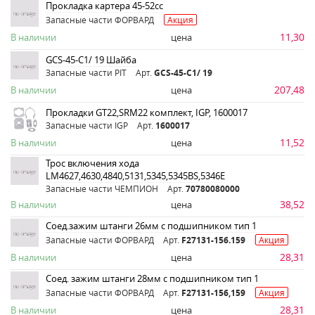
Прокладка картера 45-52сс
Запасные части ФОРВАРД
Акция
11,30
В наличии
цена
GCS-45-C1/ 19 Шайба
Запасные части PIT
Арт.
GCS-45-C1/ 19
207,48
В наличии
цена
Прокладки GT22,SRM22 комплект, IGP, 1600017
Запасные части IGP
Арт.
1600017
11,52
В наличии
цена
Трос включения хода
LM4627,4630,4840,5131,5345,5345BS,5346Е
Запасные части ЧЕМПИОН
Арт.
70780080000
38,52
В наличии
цена
Соед.зажим штанги 26мм с подшипником тип 1
Запасные части ФОРВАРД
Арт.
F27131-156.159
Акция
28,31
В наличии
цена
Соед. зажим штанги 28мм с подшипником тип 1
Запасные части ФОРВАРД
Арт.
F27131-156,159
Акция
28,31
В наличии
цена