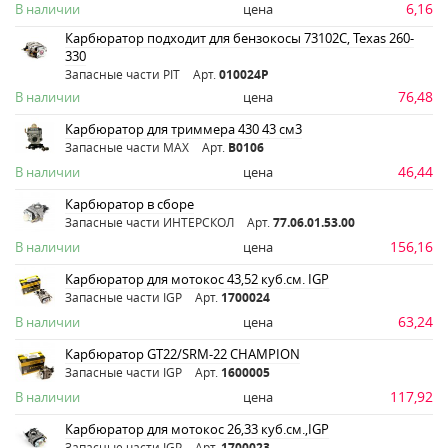
6,16
В наличии
цена
Карбюратор подходит для бензокосы 73102С, Texas 260-
330
Запасные части PIT
Арт.
010024Р
76,48
В наличии
цена
Карбюратор для триммера 430 43 см3
Запасные части MAX
Арт.
B0106
46,44
В наличии
цена
Карбюратор в сборе
Запасные части ИНТЕРСКОЛ
Арт.
77.06.01.53.00
156,16
В наличии
цена
Карбюратор для мотокос 43,52 куб.см. IGP
Запасные части IGP
Арт.
1700024
63,24
В наличии
цена
Карбюратор GT22/SRM-22 CHAMPION
Запасные части IGP
Арт.
1600005
117,92
В наличии
цена
Карбюратор для мотокос 26,33 куб.см.,IGP
Запасные части IGP
Арт.
1700023