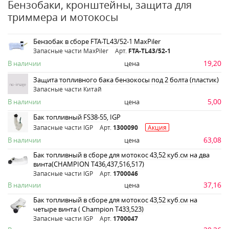
Бензобаки, кронштейны, защита для
триммера и мотокосы
Бензобак в сборе FTA-TL43/52-1 MaxPiler
Запасные части MaxPiler
Арт.
FTA-TL43/52-1
19,20
В наличии
цена
Защита топливного бака бензокосы под 2 болта (пластик)
Запасные части Китай
5,00
В наличии
цена
Бак топливный FS38-55, IGP
Запасные части IGP
Арт.
1300090
Акция
63,08
В наличии
цена
Бак топливный в сборе для мотокос 43,52 куб.см на два
винта(CHAMPION T436,437,516,517)
Запасные части IGP
Арт.
1700046
37,16
В наличии
цена
Бак топливный в сборе для мотокос 43,52 куб.см на
четыре винта ( Champion T433,523)
Запасные части IGP
Арт.
1700047