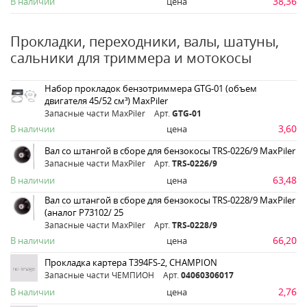
38,36
В наличии
цена
Прокладки, переходники, валы, шатуны,
сальники для триммера и мотокосы
Набор прокладок бензотриммера GTG-01 (объем
двигателя 45/52 см³) MaxPiler
Запасные части MaxPiler
Арт.
GTG-01
3,60
В наличии
цена
Вал со штангой в сборе для бензокосы TRS-0226/9 MaxPiler
Запасные части MaxPiler
Арт.
TRS-0226/9
63,48
В наличии
цена
Вал со штангой в сборе для бензокосы TRS-0228/9 MaxPiler
(аналог P73102/ 25
Запасные части MaxPiler
Арт.
TRS-0228/9
66,20
В наличии
цена
Прокладка картера T394FS-2, CHAMPION
Запасные части ЧЕМПИОН
Арт.
04060306017
2,76
В наличии
цена