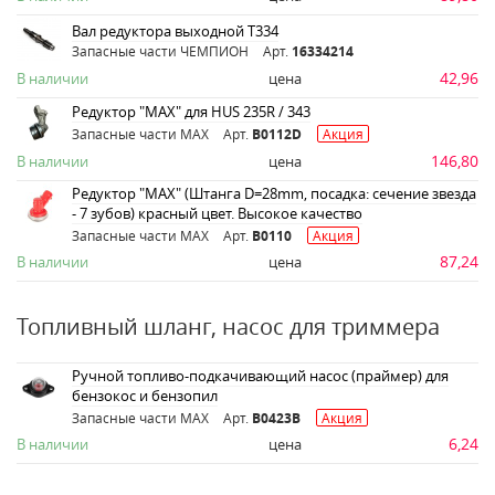
Вал редуктора выходной Т334
Запасные части ЧЕМПИОН
Арт.
16334214
42,96
В наличии
цена
Редуктор "MAX" для HUS 235R / 343
Запасные части MAX
Арт.
B0112D
Акция
146,80
В наличии
цена
Редуктор "MAX" (Штанга D=28mm, посадка: сечение звезда
- 7 зубов) красный цвет. Высокое качество
Запасные части MAX
Арт.
B0110
Акция
87,24
В наличии
цена
Топливный шланг, насос для триммера
Ручной топливо-подкачивающий насос (праймер) для
бензокос и бензопил
Запасные части MAX
Арт.
B0423B
Акция
6,24
В наличии
цена