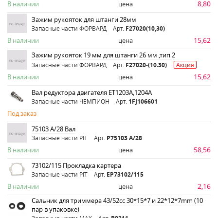
8,80
В наличии
цена
Зажим рукояток для штанги 28мм
Запасные части ФОРВАРД
Арт.
F27020(10,30)
15,62
В наличии
цена
Зажим рукояток 19 мм для штанги 26 мм ,тип 2
Запасные части ФОРВАРД
Арт.
F27020-(10.30)
Акция
15,62
В наличии
цена
Вал редуктора двигателя ЕТ1203А,1204А
Запасные части ЧЕМПИОН
Арт.
1FJ106601
Под заказ
75103 А/28 Вал
Запасные части PIT
Арт.
Р75103 А/28
58,56
В наличии
цена
73102/115 Прокладка картера
Запасные части PIT
Арт.
ЕР73102/115
2,16
В наличии
цена
Сальник для триммера 43/52сс 30*15*7 и 22*12*7mm (10
пар в упаковке)