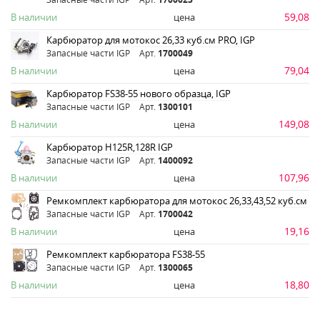
59,08
В наличии
цена
Карбюратор для мотокос 26,33 куб.см PRO, IGP
Запасные части IGP
Арт.
1700049
79,04
В наличии
цена
Карбюратор FS38-55 нового образца, IGP
Запасные части IGP
Арт.
1300101
149,08
В наличии
цена
Карбюратор H125R,128R IGP
Запасные части IGP
Арт.
1400092
107,96
В наличии
цена
Ремкомплект карбюратора для мотокос 26,33,43,52 куб.см
Запасные части IGP
Арт.
1700042
19,16
В наличии
цена
Ремкомплект карбюратора FS38-55
Запасные части IGP
Арт.
1300065
18,80
В наличии
цена