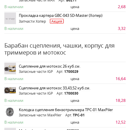
Запасные части MAX
Арт.
B0211
2,68
В наличии
цена
Прокладка картера GBC-043 SD-Master (Хопер)
Запчасти Хопер
Акция
3,32
В наличии
цена
Барабан сцепления, чашки, корпус для
триммеров и мотокос
Сцепление для мотокос 26 куб.см.
Запасные части IGP
Арт.
1700029
16,64
В наличии
цена
Сцепление для мотокос 33,43,52 куб.см.
Запасные части IGP
Арт.
1700030
18,28
В наличии
цена
Колодка сцепления бензотриммера TPC-01 MaxPiler
Запасные части MaxPiler
Арт.
TPC-01
12,52
В наличии
цена