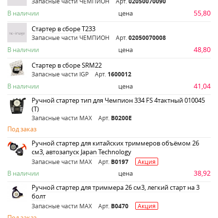
Запасные части ЧЕМПИОН
Арт.
02050070090
55,80
В наличии
цена
Стартер в сборе Т233
Запасные части ЧЕМПИОН
Арт.
02050070008
48,80
В наличии
цена
Стартер в сборе SRM22
Запасные части IGP
Арт.
1600012
41,04
В наличии
цена
Ручной стартер тип для Чемпион 334 FS 4тактный 010045
(Т)
Запасные части MAX
Арт.
B0200E
Под заказ
Ручной стартер для китайских триммеров объёмом 26
см3, автозапуск Japan Technology
Запасные части MAX
Арт.
B0197
Акция
38,92
В наличии
цена
Ручной стартер для триммера 26 см3, легкий старт на 3
болт
Запасные части MAX
Арт.
B0470
Акция
Под заказ