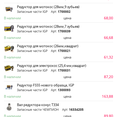
Редуктор для мотокос (28мм,9 зубьев)
Запасные части IGP
Арт.
1700002
68,00
В наличии
цена
Редуктор для мотокос (28мм,7 зубьев)
Запасные части IGP
Арт.
1700039
66,68
В наличии
цена
Редуктор для мотокос (26мм,квадрат)
Запасные части IGP
Арт.
1700021
61,32
В наличии
цена
Редуктор для электрокос (25,4 мм,квадрат)
Запасные части IGP
Арт.
1700031
87,20
В наличии
цена
Редуктор FS55 нового образца, IGP
Запасные части IGP
Арт.
1300093
163,88
В наличии
цена
Вал редуктора конус Т334
Запасные части ЧЕМПИОН
Арт.
16334205
89,80
В наличии
цена