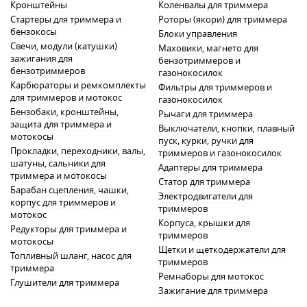
Кронштейны
Коленвалы для триммера
Стартеры для триммера и
Роторы (якори) для триммера
бензокосы
Блоки управления
Свечи, модули (катушки)
Маховики, магнето для
зажигания для
бензотриммеров и
бензотриммеров
газонокосилок
Карбюраторы и ремкомплекты
Фильтры для триммеров и
для триммеров и мотокос
газонокосилок
Бензобаки, кронштейны,
Рычаги для триммера
защита для триммера и
Выключатели, кнопки, плавный
мотокосы
пуск, курки, ручки для
Прокладки, переходники, валы,
триммеров и газонокосилок
шатуны, сальники для
Адаптеры для триммера
триммера и мотокосы
Статор для триммера
Барабан сцепления, чашки,
Электродвигатели для
корпус для триммеров и
триммеров
мотокос
Корпуса, крышки для
Редукторы для триммера и
триммеров
мотокосы
Щетки и щеткодержатели для
Топливный шланг, насос для
триммеров
триммера
Ремнаборы для мотокос
Глушители для триммера
Зажигание для триммера