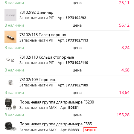
25,11
В наличии
цена
73102/92 Цилиндр
Запасные части PIT
Арт.
ЕР73102/92
56,12
В наличии
цена
73102/113 Палец поршня
Запасные части PIT
Арт.
ЕР73102/113
8,24
В наличии
цена
73102/110 Кольца стопорные
Запасные части PIT
Арт.
ЕР73102/110
4,68
В наличии
цена
73102/109 Поршень
Запасные части PIT
Арт.
ЕР73102/109
18,64
В наличии
цена
Поршневая группа для триммера FS200
Запасные части MAX
Арт.
B0831
155,28
В наличии
цена
Поршневая группа для триммера FS85
Запасные части MAX
Арт.
B0833
Акция