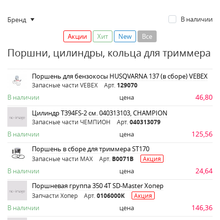
В наличии
Бренд
Акции
Хит
New
Все
Поршни, цилиндры, кольца для триммера
Поршень для бензокосы HUSQVARNA 137 (в сборе) VEBEX
Запасные части VEBEX
Арт.
129070
46,80
В наличии
цена
Цилиндр T394FS-2 см. 040313103, CHAMPION
Запасные части ЧЕМПИОН
Арт.
040313079
125,56
В наличии
цена
Поршень в сборе для триммера ST170
Запасные части MAX
Арт.
B0071B
Акция
24,64
В наличии
цена
Поршневая группа 350 4Т SD-Master Хопер
Запчасти Хопер
Арт.
0106000K
Акция
146,36
В наличии
цена