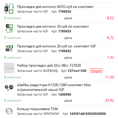
Прокладки для мотокос 43/52 куб.см комплект
Запасные части IGP
Арт.
1700034
8,52
В наличии
цена
Прокладки для мотокос 33 куб.см комплект
Запасные части IGP
Арт.
1700033
8,72
В наличии
цена
Прокладки для мотокос 26 куб.см. комплект IGP
Запасные части IGP
Арт.
1700032
7,32
В наличии
цена
Набор прокладок для 32сс-38сс. F27020
Запасные части ФОРВАРД
Арт.
F27ххх*330
Акция
11,30
В наличии
цена
Шайбы редуктора Н125R,128R комплект (без
ограничительной чаши) IGP
Запасные части IGP
Арт.
1400096
33,92
В наличии
цена
Кольцо поршневое Т334
Запасные части ЧЕМПИОН
Арт.
16330146/02020020006