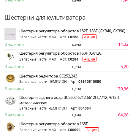
В наличии
цена
Шестерни для культиватора
Шестерня регулятора оборотов 182F, 188F (GX340, GX390)
Запасные части MAX
Арт.
C0286
Акция
14,32
В наличии
цена
Шестерня регулятора оборотов 160F (GX120)
Запасные части MAX
Арт.
C0284
Акция
5,20
В наличии
цена
Шестерня редуктора GC252,243
Запасные части ЧЕМПИОН
Арт.
01610310050
170,96
В наличии
цена
Шестерня заднего хода ВС5602,6712,6612Н,7712,7612Н
металлическая
Запасные части ЧЕМПИОН
Арт.
804064
64,20
В наличии
цена
Шестерня регулятора оборотов 168F
Запасные части MAX
Арт.
C0009C
Акция