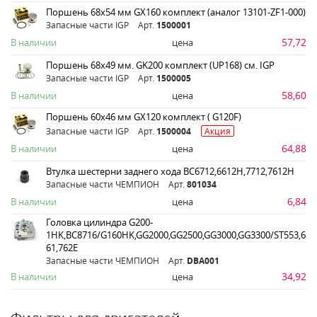
Поршень 68х54 мм GX160 комплект (аналог 13101-ZF1-000)
Запасные части IGP
Арт.
1500001
57,72
В наличии
цена
Поршень 68х49 мм. GK200 комплект (UP168) см. IGP
Запасные части IGP
Арт.
1500005
58,60
В наличии
цена
Поршень 60х46 мм GX120 комплект ( G120F)
Запасные части IGP
Арт.
1500004
Акция
64,88
В наличии
цена
Втулка шестерни заднего хода ВС6712,6612Н,7712,7612Н
Запасные части ЧЕМПИОН
Арт.
801034
6,84
В наличии
цена
Головка цилиндра G200-
1HK,BC8716/G160HK,GG2000,GG2500,GG3000,GG3300/ST553,6
61,762E
Запасные части ЧЕМПИОН
Арт.
DBA001
34,92
В наличии
цена