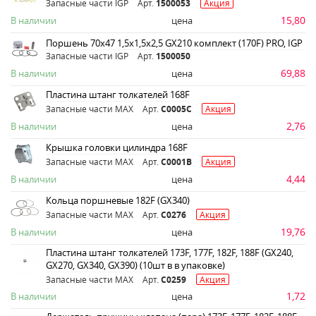
Запасные части IGP
Арт.
1500053
Акция
15,80
В наличии
цена
Поршень 70х47 1,5х1,5х2,5 GX210 комплект (170F) PRO, IGP
Запасные части IGP
Арт.
1500050
69,88
В наличии
цена
Пластина штанг толкателей 168F
Запасные части MAX
Арт.
C0005C
Акция
2,76
В наличии
цена
Крышка головки цилиндра 168F
Запасные части MAX
Арт.
C0001B
Акция
4,44
В наличии
цена
Кольца поршневые 182F (GX340)
Запасные части MAX
Арт.
C0276
Акция
19,76
В наличии
цена
Пластина штанг толкателей 173F, 177F, 182F, 188F (GX240,
GX270, GX340, GX390) (10шт в в упаковке)
Запасные части MAX
Арт.
C0259
Акция
1,72
В наличии
цена