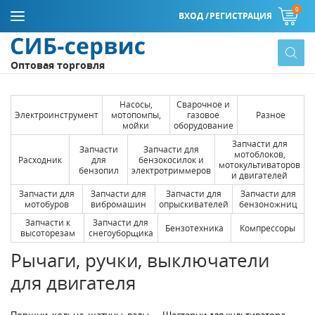
0
ВХОД /
РЕГИСТРАЦИЯ
Оптовая торговля
Насосы,
Сварочное и
Электроинструмент
мотопомпы,
газовое
Разное
мойки
оборудование
Запчасти для
Запчасти
Запчасти для
мотоблоков,
Расходник
для
бензокосилок и
мотокультиваторов
бензопил
электротриммеров
и двигателей
Запчасти для
Запчасти для
Запчасти для
Запчасти для
мотобуров
вибромашин
опрыскивателей
бензоножниц
Запчасти к
Запчасти для
Бензотехника
Компрессоры
высоторезам
снегоуборщика
Рычаги, ручки, выключатели
для двигателя