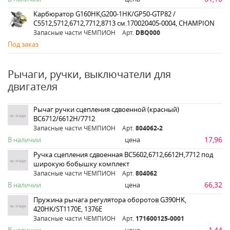
Карбюратор G160HK,G200-1HK/GP50-GTP82 /
С5512,5712,6712,7712,8713 см.170020405-0004, CHAMPION
Запасные части ЧЕМПИОН
Арт.
DBQ000
Под заказ
Рычаги, ручки, выключатели для
двигателя
Рычаг ручки сцепления сдвоенной (красный)
ВС6712/6612Н/7712
Запасные части ЧЕМПИОН
Арт.
804062-2
17,96
В наличии
цена
Ручка сцепления сдвоенная ВС5602,6712,6612Н,7712 под
широкую бобышку комплект
Запасные части ЧЕМПИОН
Арт.
804062
66,32
В наличии
цена
Пружина рычага регулятора оборотов G390HK,
420HK/ST1170E, 1376E
Запасные части ЧЕМПИОН
Арт.
171600125-0001
1,44