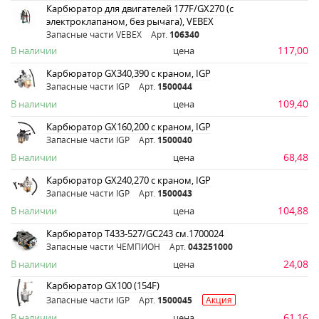
Карбюратор для двигателей 177F/GX270 (с
электроклапаном, без рычага), VEBEX
Запасные части VEBEX
Арт.
106340
117,00
В наличии
цена
Карбюратор GX340,390 c краном, IGP
Запасные части IGP
Арт.
1500044
109,40
В наличии
цена
Карбюратор GX160,200 с краном, IGP
Запасные части IGP
Арт.
1500040
68,48
В наличии
цена
Карбюратор GX240,270 с краном, IGP
Запасные части IGP
Арт.
1500043
104,88
В наличии
цена
Карбюратор Т433-527/GC243 см.1700024
Запасные части ЧЕМПИОН
Арт.
043251000
24,08
В наличии
цена
Карбюратор GX100 (154F)
Запасные части IGP
Арт.
1500045
Акция
61,16
В наличии
цена