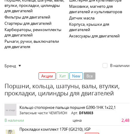
Поршни, кольца, шатуны, валы,
Шестерни для культиватора
втулки, прокладки, цилиндры
Маховики, магнето для
для двигателей
двигателей и культиваторов
Фильтры для двигателей
Датчик масла
Стартеры для двигателей
Корпуса, крышки для
Карбюраторы, ремкомплекты
двигателей
для двигателей
Аксессуары для двигателей
Рычаги, ручки, выключатели
для двигателя
В наличии
Бренд
Акции
Хит
New
Все
Поршни, кольца, шатуны, валы, втулки,
прокладки, цилиндры для двигателей
Кольцо стопорное пальца поршня G390-1HK 1x22,1
Запасные части ЧЕМПИОН
Арт.
DFM003
2,48
В наличии
цена
Прокладки комплект 170F (GX210), IGP