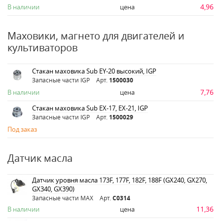
4,96
В наличии
цена
Маховики, магнето для двигателей и
культиваторов
Стакан маховика Sub EY-20 высокий, IGP
Запасные части IGP
Арт.
1500030
7,76
В наличии
цена
Стакан маховика Sub EX-17, EX-21, IGP
Запасные части IGP
Арт.
1500029
Под заказ
Датчик масла
Датчик уровня масла 173F, 177F, 182F, 188F (GX240, GX270,
GX340, GX390)
Запасные части MAX
Арт.
C0314
11,36
В наличии
цена