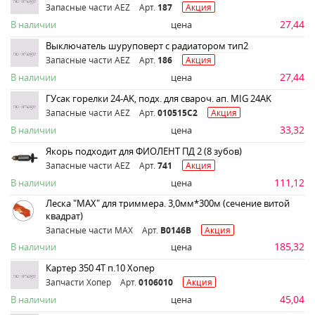
Запасные части AEZ
Арт.
187
Акция
27,44
В наличии
цена
Выключатель шуруповерт с радиатором тип2
Запасные части AEZ
Арт.
186
Акция
27,44
В наличии
цена
ГУсак горелки 24-AK, подх. для свароч. ап. MIG 24AK
Запасные части AEZ
Арт.
010515C2
Акция
33,32
В наличии
цена
Якорь подходит для ФИОЛЕНТ ПД 2 (8 зубов)
Запасные части AEZ
Арт.
741
Акция
111,12
В наличии
цена
Леска "MAX" для триммера. 3,0мм*300м (сечение витой
квадрат)
Запасные части MAX
Арт.
B0146B
Акция
185,32
В наличии
цена
Картер 350 4Т п.10 Хопер
Запчасти Хопер
Арт.
0106010
Акция
45,04
В наличии
цена