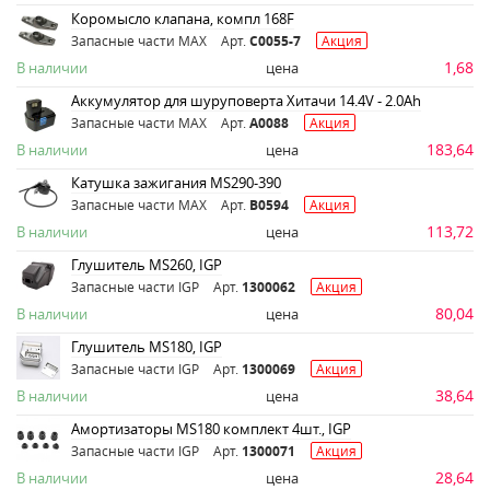
Коромысло клапана, компл 168F
Запасные части MAX
Арт.
C0055-7
Акция
1,68
В наличии
цена
Аккумулятор для шуруповерта Хитачи 14.4V - 2.0Аh
Запасные части MAX
Арт.
A0088
Акция
183,64
В наличии
цена
Катушка зажигания MS290-390
Запасные части MAX
Арт.
B0594
Акция
113,72
В наличии
цена
Глушитель MS260, IGP
Запасные части IGP
Арт.
1300062
Акция
80,04
В наличии
цена
Глушитель MS180, IGP
Запасные части IGP
Арт.
1300069
Акция
38,64
В наличии
цена
Амортизаторы MS180 комплект 4шт., IGP
Запасные части IGP
Арт.
1300071
Акция
28,64
В наличии
цена