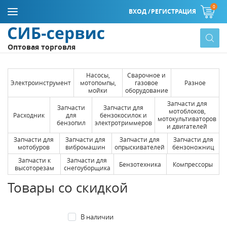
0
ВХОД /
РЕГИСТРАЦИЯ
Оптовая торговля
Насосы,
Сварочное и
Электроинструмент
мотопомпы,
газовое
Разное
мойки
оборудование
Запчасти для
Запчасти
Запчасти для
мотоблоков,
Расходник
для
бензокосилок и
мотокультиваторов
бензопил
электротриммеров
и двигателей
Запчасти для
Запчасти для
Запчасти для
Запчасти для
мотобуров
вибромашин
опрыскивателей
бензоножниц
Запчасти к
Запчасти для
Бензотехника
Компрессоры
высоторезам
снегоуборщика
Товары со скидкой
В наличии