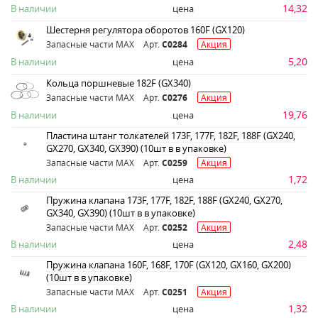
14,32
В наличии
цена
Шестерня регулятора оборотов 160F (GX120)
Запасные части MAX
Арт.
C0284
Акция
5,20
В наличии
цена
Кольца поршневые 182F (GX340)
Запасные части MAX
Арт.
C0276
Акция
19,76
В наличии
цена
Пластина штанг толкателей 173F, 177F, 182F, 188F (GX240,
GX270, GX340, GX390) (10шт в в упаковке)
Запасные части MAX
Арт.
C0259
Акция
1,72
В наличии
цена
Пружина клапана 173F, 177F, 182F, 188F (GX240, GX270,
GX340, GX390) (10шт в в упаковке)
Запасные части MAX
Арт.
C0252
Акция
2,48
В наличии
цена
Пружина клапана 160F, 168F, 170F (GX120, GX160, GX200)
(10шт в в упаковке)
Запасные части MAX
Арт.
C0251
Акция
1,32
В наличии
цена