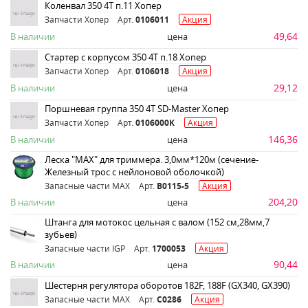
Коленвал 350 4Т п.11 Хопер
Запчасти Хопер
Арт.
0106011
Акция
49,64
В наличии
цена
Стартер с корпусом 350 4Т п.18 Хопер
Запчасти Хопер
Арт.
0106018
Акция
29,12
В наличии
цена
Поршневая группа 350 4Т SD-Master Хопер
Запчасти Хопер
Арт.
0106000K
Акция
146,36
В наличии
цена
Леска "MAX" для триммера. 3,0мм*120м (сечение-
Железный трос с нейлоновой оболочкой)
Запасные части MAX
Арт.
B0115-5
Акция
204,20
В наличии
цена
Штанга для мотокос цельная с валом (152 см,28мм,7
зубьев)
Запасные части IGP
Арт.
1700053
Акция
90,44
В наличии
цена
Шестерня регулятора оборотов 182F, 188F (GX340, GX390)
Запасные части MAX
Арт.
C0286
Акция