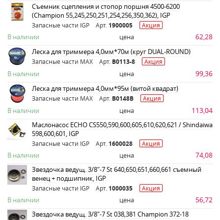
Съемник сцепления и стопор поршня 4500-6200
(Champion 55,245,250,251,254,256,350,362), IGP
Запасные части IGP
Арт.
1900005
Акция
62,28
В наличии
цена
Леска для триммера 4,0мм*70м (круг DUAL-ROUND)
Запасные части MAX
Арт.
B0113-8
Акция
99,36
В наличии
цена
Леска для триммера 4,0мм*95м (витой квадрат)
Запасные части MAX
Арт.
B0148B
Акция
113,04
В наличии
цена
Маслонасос ECHO CS550,590,600,605,610,620,621 / Shindaiwa
598,600,601, IGP
Запасные части IGP
Арт.
1600028
Акция
74,08
В наличии
цена
Звездочка ведущ. 3/8"-7 St 640,650,651,660,661 съемный
венец + подшипник, IGP
Запасные части IGP
Арт.
1000035
Акция
56,72
В наличии
цена
Звездочка ведущ. 3/8"-7 St 038,381 Champion 372-18