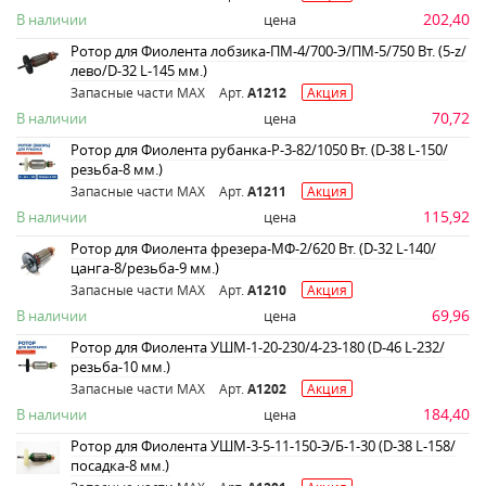
202,40
В наличии
цена
Ротор для Фиолента лобзика-ПМ-4/700-Э/ПМ-5/750 Вт. (5-z/
лево/D-32 L-145 мм.)
Запасные части MAX
Арт.
A1212
Акция
70,72
В наличии
цена
Ротор для Фиолента рубанка-Р-3-82/1050 Вт. (D-38 L-150/
резьба-8 мм.)
Запасные части MAX
Арт.
A1211
Акция
115,92
В наличии
цена
Ротор для Фиолента фрезера-МФ-2/620 Вт. (D-32 L-140/
цанга-8/резьба-9 мм.)
Запасные части MAX
Арт.
A1210
Акция
69,96
В наличии
цена
Ротор для Фиолента УШМ-1-20-230/4-23-180 (D-46 L-232/
резьба-10 мм.)
Запасные части MAX
Арт.
A1202
Акция
184,40
В наличии
цена
Ротор для Фиолента УШМ-3-5-11-150-Э/Б-1-30 (D-38 L-158/
посадка-8 мм.)