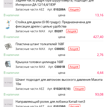
Задняя часть редуктора шуруповерта, подходит для
Интерскол ДА-12/14,4/18ЭР
Запасные части AEZ
Арт.
010289A
Акция
13,16
В наличии
цена
Стойка для дрели (0-90 градус). Предназначена для
фиксации дрели с целью удобства
Запасные части MAX
Арт.
E0207
Акция
427,40
В наличии
цена
Пластина штанг толкателей 168F
Запасные части MAX
Арт.
C0005C
Акция
2,76
В наличии
цена
Крышка головки цилиндра 168F
Запасные части MAX
Арт.
C0001B
Акция
4,44
В наличии
цена
Шланг подходит для автомоек высокого давления Макита
10м
Запасные части AEZ
Арт.
010261E(10)
Акция
93,08
В наличии
цена
Направляющий ролик для лобзика Китай тип3
Запасные части AEZ
Арт.
010158G
Акция