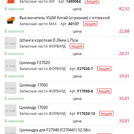
Запасные части IGP
Арт.
1400064
Акция
82,32
В наличии
цена
Выключатель УШМ Китай (отрезная) с оттяжкой
Запасные части MAX
Арт.
A0137
Акция
22,88
В наличии
цена
Штанга короткая D 26мм L75см
Запасные части ФОРВАРД
Акция
28,31
В наличии
цена
Цилиндр F27020
Запасные части ФОРВАРД
Арт.
F27020-7
Акция
33,01
В наличии
цена
Цилиндр 17050
Запасные части ФОРВАРД
Арт.
F17050-6
Акция
33,01
В наличии
цена
Цилиндр 17020
Запасные части ФОРВАРД
Арт.
F17020-13
Акция
33,01
В наличии
цена
Цилиндра для F27040 (F270441) 52-58сс