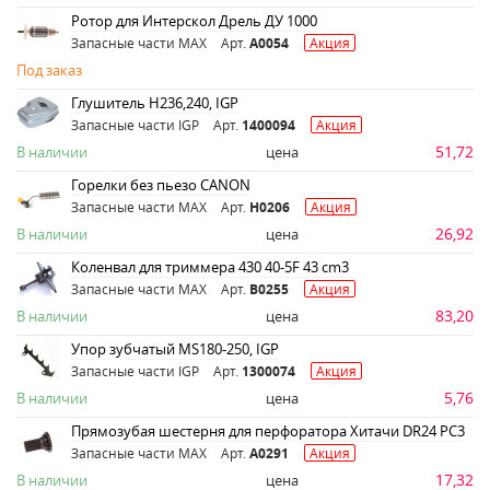
Ротор для Интерскол Дрель ДУ 1000
Запасные части MAX
Арт.
A0054
Акция
Под заказ
Глушитель H236,240, IGP
Запасные части IGP
Арт.
1400094
Акция
51,72
В наличии
цена
Горелки без пьезо CANON
Запасные части MAX
Арт.
H0206
Акция
26,92
В наличии
цена
Коленвал для триммера 430 40-5F 43 cm3
Запасные части MAX
Арт.
B0255
Акция
83,20
В наличии
цена
Упор зубчатый MS180-250, IGP
Запасные части IGP
Арт.
1300074
Акция
5,76
В наличии
цена
Прямозубая шестерня для перфоратора Хитачи DR24 PC3
Запасные части MAX
Арт.
A0291
Акция
17,32
В наличии
цена