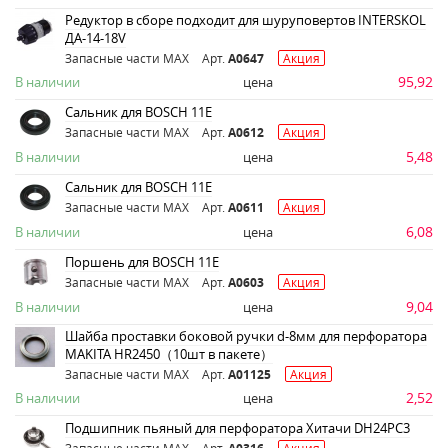
Редуктор в сборе подходит для шуруповертов INTERSKOL
ДА-14-18V
Запасные части MAX
Арт.
A0647
Акция
95,92
В наличии
цена
Сальник для BOSCH 11E
Запасные части MAX
Арт.
A0612
Акция
5,48
В наличии
цена
Сальник для BOSCH 11E
Запасные части MAX
Арт.
A0611
Акция
6,08
В наличии
цена
Поршень для BOSCH 11E
Запасные части MAX
Арт.
A0603
Акция
9,04
В наличии
цена
Шайба проставки боковой ручки d-8мм для перфоратора
MAKITA HR2450（10шт в пакете）
Запасные части MAX
Арт.
A01125
Акция
2,52
В наличии
цена
Подшипник пьяный для перфоратора Хитачи DH24PС3