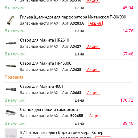
Запасные части MAX
Арт.
A0316
Акция
45,04
В наличии
цена
Гильза (цилиндр) для перфоратора Интерскол П-30/900
Запасные части MAX
Арт.
A0283A
Акция
14,76
В наличии
цена
Ствол для Макита HR2610
Запасные части MAX
Арт.
A0427
Акция
67,48
В наличии
цена
Ствол для Макита HR4500C
Запасные части MAX
Арт.
A0425
Акция
Под заказ
Ствол для Макита 4001
Запасные части MAX
Арт.
A0448
Акция
170,72
В наличии
цена
Станок для подачи саморезов
Запасные части MAX
Арт.
E0045B
Акция
89,40
В наличии
цена
ЗИП комплект для сборки триммера Хопер