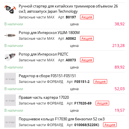
Ручной стартер для китайских триммеров объёмом 26
см3, автозапуск Japan Technology
Запасные части MAX
Арт.
B0197
Акция
38,92
В наличии
цена
Ротор для Интерскол УШМ-1800М
Запасные части MAX
Арт.
A0062
Акция
213,28
В наличии
цена
Ротор для Интерскол P82TC
Запасные части MAX
Арт.
A0073
Акция
89,92
В наличии
цена
Редуктор в сборе F05151-F05151
Запасные части ФОРВАРД
Арт.
F05151-2
Акция
52,03
В наличии
цена
Правая часть картера 17020
Запасные части ФОРВАРД
Арт.
F17020-69
Акция
19,57
В наличии
цена
Поршневое кольцо F17030 для бензопил 52 см3
Запасные части ФОРВАРД
Арт.
010068(5220К)
Акция