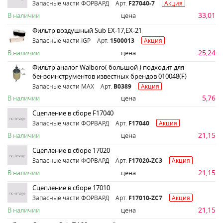
Запасные части ФОРВАРД
Арт.
F27040-7
Акция
33,01
В наличии
цена
Фильтр воздушный Sub EX-17,EX-21
Запасные части IGP
Арт.
1500013
Акция
25,24
В наличии
цена
Фильтр аналог Walboro( большой ) подходит для
бензоинструментов известных брендов 010048(F)
Запасные части MAX
Арт.
B0389
Акция
5,76
В наличии
цена
Сцепление в сборе F17040
Запасные части ФОРВАРД
Арт.
F17040
Акция
21,15
В наличии
цена
Сцепление в сборе 17020
Запасные части ФОРВАРД
Арт.
F17020-ZC3
Акция
21,15
В наличии
цена
Сцепление в сборе 17010
Запасные части ФОРВАРД
Арт.
F17010-ZC7
Акция
21,15
В наличии
цена