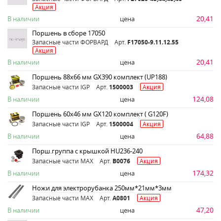
Акция
20,41
В наличии
цена
Поршень в сборе 17050
Запасные части ФОРВАРД
Арт.
F17050-9.11.12.55
Акция
20,41
В наличии
цена
Поршень 88х66 мм GX390 комплект (UP188)
Запасные части IGP
Арт.
1500003
Акция
124,08
В наличии
цена
Поршень 60х46 мм GX120 комплект ( G120F)
Запасные части IGP
Арт.
1500004
Акция
64,88
В наличии
цена
Порш.группа с крышкой HU236-240
Запасные части MAX
Арт.
B0076
Акция
174,32
В наличии
цена
Ножи для электрорубанка 250мм*21мм*3мм
Запасные части MAX
Арт.
A0801
Акция
47,20
В наличии
цена