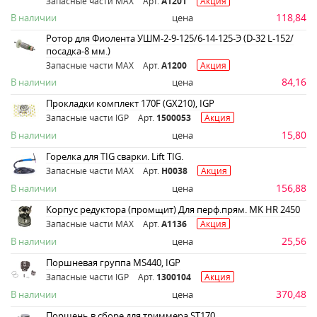
Запасные части MAX
Арт.
A1201
Акция
118,84
В наличии
цена
Ротор для Фиолента УШМ-2-9-125/6-14-125-Э (D-32 L-152/
посадка-8 мм.)
Запасные части MAX
Арт.
A1200
Акция
84,16
В наличии
цена
Прокладки комплект 170F (GX210), IGP
Запасные части IGP
Арт.
1500053
Акция
15,80
В наличии
цена
Горелка для TIG сварки. Lift TIG.
Запасные части MAX
Арт.
H0038
Акция
156,88
В наличии
цена
Корпус редуктора (промщит) Для перф.прям. МK HR 2450
Запасные части MAX
Арт.
A1136
Акция
25,56
В наличии
цена
Поршневая группа MS440, IGP
Запасные части IGP
Арт.
1300104
Акция
370,48
В наличии
цена
Поршень в сборе для триммера ST170