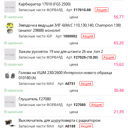
Карбюратор 17010 (FGS 2500)
Запасные части ФОРВАРД
Арт.
F17010-88
Акция
56,77
В наличии
цена
Звёздочка ведущая 3/8"-6(МсС 110,130,140, Champion 138)
(аналог 29888) монолит
Запасные части IGP
Арт.
1000002
Акция
65,20
В наличии
цена
Зажим рукояток 19 мм для штанги 26 мм ,тип 2
Запасные части ФОРВАРД
Арт.
F27020-(10.30)
Акция
15,62
В наличии
цена
Голова на УШМ 230/2600 Интерскол нового образца
010180 (А)
Запасные части MAX
Арт.
A0731
Акция
30,48
В наличии
цена
Глушитель F27080
Запасные части ФОРВАРД
Арт.
F27080
Акция
21,39
В наличии
цена
Выключатель для шуруповерта с радиатором
Запасные части MAX
Арт.
A0188
Акция