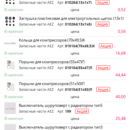
Запасные части AEZ
Арт.
010264(13х1х7)
Акция
0,52
В наличии
цена
Заглушка пластиковая для электроугольных щеток (13х1)
Запасные части AEZ
Арт.
010264(13х1х6)
Акция
0,56
В наличии
цена
Кольца для компрессоров (70х49,5)К
Запасные части AEZ
Арт.
010104(70x49,5)K
Акция
16,68
В наличии
цена
Поршни для компрессоров (55х47)П
Запасные части AEZ
Арт.
010104(55х47)П
Акция
44,44
В наличии
цена
Поршни для компрессоров (51х50)П
Запасные части AEZ
Арт.
010104(51х50)П
Акция
40,00
В наличии
цена
Выключатель шуруповерт с радиатором тип5
Запасные части AEZ
Арт.
189
Акция
25,48
В наличии
цена
Выключатель шуруповерт с радиатором тип3