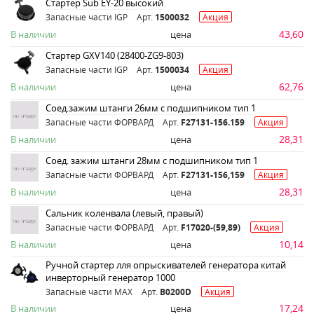
Стартер Sub EY-20 высокий
Запасные части IGP
Арт.
1500032
Акция
43,60
В наличии
цена
Стартер GXV140 (28400-ZG9-803)
Запасные части IGP
Арт.
1500034
Акция
62,76
В наличии
цена
Соед.зажим штанги 26мм с подшипником тип 1
Запасные части ФОРВАРД
Арт.
F27131-156.159
Акция
28,31
В наличии
цена
Соед. зажим штанги 28мм с подшипником тип 1
Запасные части ФОРВАРД
Арт.
F27131-156,159
Акция
28,31
В наличии
цена
Сальник коленвала (левый, правый)
Запасные части ФОРВАРД
Арт.
F17020-(59,89)
Акция
10,14
В наличии
цена
Ручной стартер лля опрыскивателей генератора китай
инверторный генератор 1000
Запасные части MAX
Арт.
B0200D
Акция
17,24
В наличии
цена