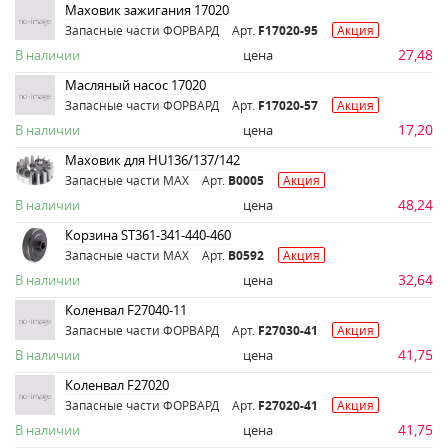
Маховик зажигания 17020
Запасные части ФОРВАРД
Арт.
F17020-95
Акция
27,48
В наличии
цена
Масляный насос 17020
Запасные части ФОРВАРД
Арт.
F17020-57
Акция
17,20
В наличии
цена
Маховик для HU136/137/142
Запасные части MAX
Арт.
B0005
Акция
48,24
В наличии
цена
Корзина ST361-341-440-460
Запасные части MAX
Арт.
B0592
Акция
32,64
В наличии
цена
Коленвал F27040-11
Запасные части ФОРВАРД
Арт.
F27030-41
Акция
41,75
В наличии
цена
Коленвал F27020
Запасные части ФОРВАРД
Арт.
F27020-41
Акция
41,75
В наличии
цена