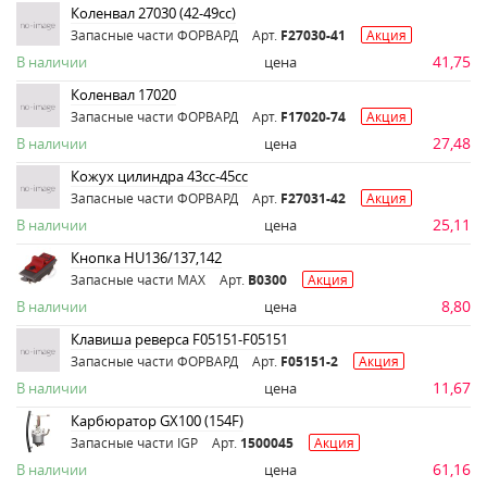
Коленвал 27030 (42-49сс)
Запасные части ФОРВАРД
Арт.
F27030-41
Акция
41,75
В наличии
цена
Коленвал 17020
Запасные части ФОРВАРД
Арт.
F17020-74
Акция
27,48
В наличии
цена
Кожух цилиндра 43сс-45сс
Запасные части ФОРВАРД
Арт.
F27031-42
Акция
25,11
В наличии
цена
Кнопка HU136/137,142
Запасные части MAX
Арт.
B0300
Акция
8,80
В наличии
цена
Клавиша реверса F05151-F05151
Запасные части ФОРВАРД
Арт.
F05151-2
Акция
11,67
В наличии
цена
Карбюратор GX100 (154F)
Запасные части IGP
Арт.
1500045
Акция
61,16
В наличии
цена