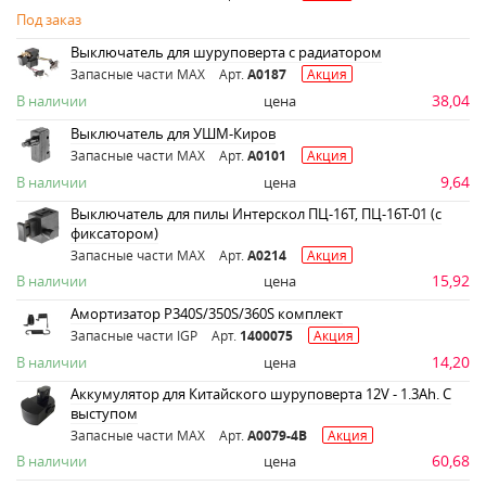
Под заказ
Выключатель для шуруповерта с радиатором
Запасные части MAX
Арт.
A0187
Акция
38,04
В наличии
цена
Выключатель для УШМ-Киров
Запасные части MAX
Арт.
A0101
Акция
9,64
В наличии
цена
Выключатель для пилы Интерскол ПЦ-16Т, ПЦ-16Т-01 (с
фиксатором)
Запасные части MAX
Арт.
A0214
Акция
15,92
В наличии
цена
Амортизатор Р340S/350S/360S комплект
Запасные части IGP
Арт.
1400075
Акция
14,20
В наличии
цена
Аккумулятор для Китайского шуруповерта 12V - 1.3Аh. С
выступом
Запасные части MAX
Арт.
A0079-4B
Акция
60,68
В наличии
цена