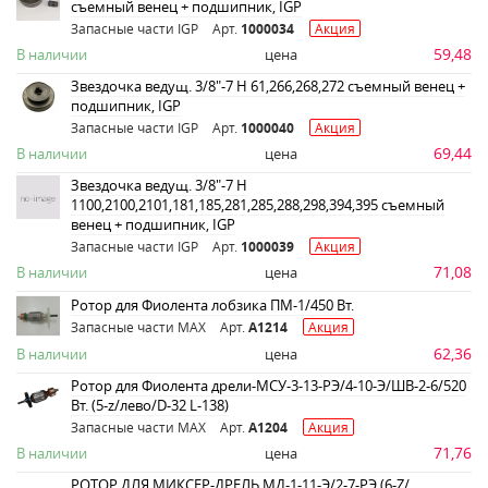
съемный венец + подшипник, IGP
Запасные части IGP
Арт.
1000034
Акция
59,48
В наличии
цена
Звездочка ведущ. 3/8"-7 H 61,266,268,272 съемный венец +
подшипник, IGP
Запасные части IGP
Арт.
1000040
Акция
69,44
В наличии
цена
Звездочка ведущ. 3/8"-7 H
1100,2100,2101,181,185,281,285,288,298,394,395 съемный
венец + подшипник, IGP
Запасные части IGP
Арт.
1000039
Акция
71,08
В наличии
цена
Ротор для Фиолента лобзика ПМ-1/450 Вт.
Запасные части MAX
Арт.
A1214
Акция
62,36
В наличии
цена
Ротор для Фиолента дрели-МСУ-3-13-РЭ/4-10-Э/ШВ-2-6/520
Вт. (5-z/лево/D-32 L-138)
Запасные части MAX
Арт.
A1204
Акция
71,76
В наличии
цена
РОТОР ДЛЯ МИКСЕР-ДРЕЛЬ МД-1-11-Э/2-7-РЭ (6-Z/