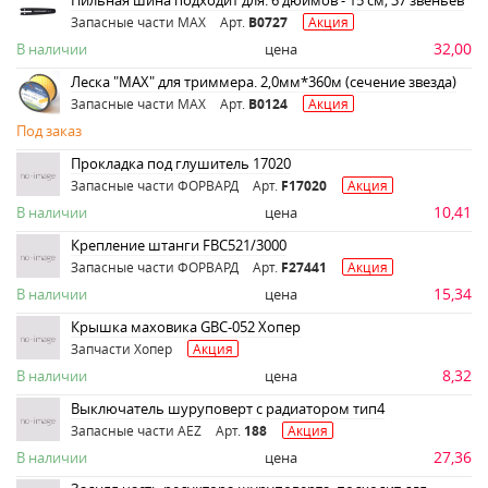
Пильная шина подходит для. 6 дюймов - 15 см; 37 звеньев
Запасные части MAX
Арт.
B0727
Акция
32,00
В наличии
цена
Леска "MAX" для триммера. 2,0мм*360м (сечение звезда)
Запасные части MAX
Арт.
B0124
Акция
Под заказ
Прокладка под глушитель 17020
Запасные части ФОРВАРД
Арт.
F17020
Акция
10,41
В наличии
цена
Крепление штанги FBC521/3000
Запасные части ФОРВАРД
Арт.
F27441
Акция
15,34
В наличии
цена
Крышка маховика GBC-052 Хопер
Запчасти Хопер
Акция
8,32
В наличии
цена
Выключатель шуруповерт с радиатором тип4
Запасные части AEZ
Арт.
188
Акция
27,36
В наличии
цена