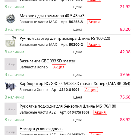
21,92
В наличии
цена
Маховик для триммера 40-5 43см3
Запасные части MAX
Арт.
B0255-3
Акция
83,20
В наличии
цена
Ручной стартер для триммера Штиль FS 160-220
Запасные части MAX
Арт.
B0200-2
Акция
42,08
В наличии
цена
Зажигание GBC 033 SD master
Запчасти Хопер
Акция
39,56
В наличии
цена
Карбюратор BC/GBC-026/033 SD master Хопер (TATA BK-064)
Запчасти Хопер
Арт.
4810-81001
Акция
75,68
В наличии
цена
Рукоятка подходит для бензопил Штиль MS170/180
Запасные части AEZ
Арт.
010475(180)
Акция
88,92
В наличии
цена
Насадка угловая дрель
Запасные части AEZ
Арт.
010353(7)
Акция