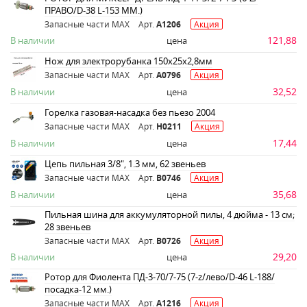
ПРАВО/D-38 L-153 ММ.)
Запасные части MAX
Арт.
A1206
Акция
121,88
В наличии
цена
Нож для электрорубанка 150x25x2,8мм
Запасные части MAX
Арт.
A0796
Акция
32,52
В наличии
цена
Горелка газовая-насадка без пьезо 2004
Запасные части MAX
Арт.
H0211
Акция
17,44
В наличии
цена
Цепь пильная 3/8", 1.3 мм, 62 звеньев
Запасные части MAX
Арт.
B0746
Акция
35,68
В наличии
цена
Пильная шина для аккумуляторной пилы, 4 дюйма - 13 см;
28 звеньев
Запасные части MAX
Арт.
B0726
Акция
29,20
В наличии
цена
Ротор для Фиолента ПД-3-70/7-75 (7-z/лево/D-46 L-188/
посадка-12 мм.)
Запасные части MAX
Арт.
A1216
Акция