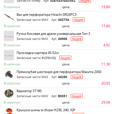
Запчасти Хопер
Арт.
026/033/043/052
Акция
19,80
В наличии
цена
Вал для перфоратора Hitachi DR24PС3
Запасные части MAX
Арт.
A0273A
Акция
17,80
В наличии
цена
Ручка боковая для дрели универсальная Тип 3
Запасные части MAX
Арт.
A0906
Акция
4,92
В наличии
цена
Прокладка картера 45-52сс
Запасные части ФОРВАРД
Акция
11,30
В наличии
цена
Прямозубая шестенря для перфоратора Макита 2450
Запасные части MAX
Арт.
A0290
Акция
20,92
В наличии
цена
Вариатор ST180
Запасные части MAX
Арт.
B0351
Акция
29,56
В наличии
цена
Крышка шины в сборе Н236, 240, IGP