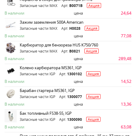
Запасные части MAX
Арт.
B0071B
Акция
24,64
В наличии
цена
Зажим заземления 500А American
Запасные части MAX
Арт.
H0028
Акция
77,08
В наличии
цена
Карбюратор для бензореза HUS K750/760
Запасные части MAX
Арт.
B0821
Акция
289,48
В наличии
цена
Колено карбюратора MS361, IGP
Запасные части IGP
Арт.
1300102
Акция
14,52
В наличии
цена
Барабан стартера MS361, IGP
Запасные части IGP
Арт.
1300077
Акция
13,36
В наличии
цена
Бак топливный FS38-55, IGP
Запасные части IGP
Арт.
1300090
Акция
63,08
В наличии
цена