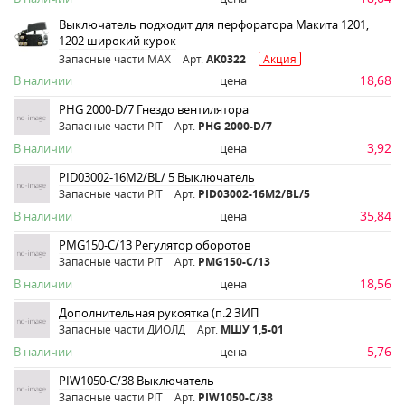
Выключатель подходит для перфоратора Макита 1201,
1202 широкий курок
Запасные части MAX
Арт.
AK0322
Акция
18,68
В наличии
цена
PHG 2000-D/7 Гнездо вентилятора
Запасные части PIT
Арт.
PHG 2000-D/7
3,92
В наличии
цена
PID03002-16М2/BL/ 5 Выключатель
Запасные части PIT
Арт.
PID03002-16М2/BL/5
35,84
В наличии
цена
PMG150-C/13 Регулятор оборотов
Запасные части PIT
Арт.
PMG150-C/13
18,56
В наличии
цена
Дополнительная рукоятка (п.2 ЗИП
Запасные части ДИОЛД
Арт.
МШУ 1,5-01
5,76
В наличии
цена
PIW1050-C/38 Выключатель
Запасные части PIT
Арт.
PIW1050-C/38