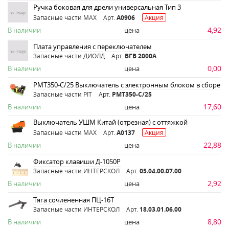
Ручка боковая для дрели универсальная Тип 3
Запасные части MAX
Арт.
A0906
Акция
4,92
В наличии
цена
Плата управления с переключателем
Запасные части ДИОЛД
Арт.
ВГВ 2000А
0,00
В наличии
цена
PMT350-C/25 Выключатель с электронным блоком в сборе
Запасные части PIT
Арт.
PMT350-C/25
17,60
В наличии
цена
Выключатель УШМ Китай (отрезная) с оттяжкой
Запасные части MAX
Арт.
A0137
Акция
22,88
В наличии
цена
Фиксатор клавиши Д-1050Р
Запасные части ИНТЕРСКОЛ
Арт.
05.04.00.07.00
2,92
В наличии
цена
Тяга сочлененная ПЦ-16Т
Запасные части ИНТЕРСКОЛ
Арт.
18.03.01.06.00
8,80
В наличии
цена