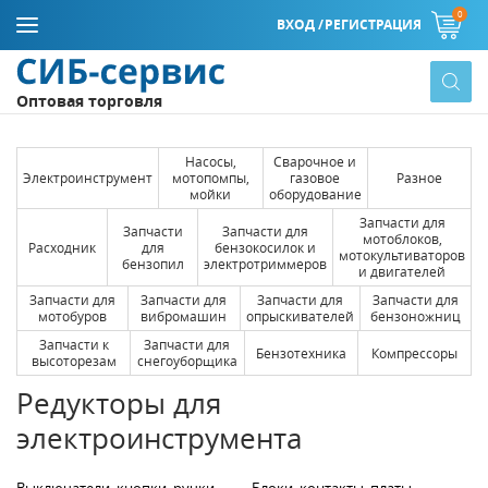
0
ВХОД /
РЕГИСТРАЦИЯ
Оптовая торговля
Насосы,
Сварочное и
Электроинструмент
мотопомпы,
газовое
Разное
мойки
оборудование
Запчасти для
Запчасти
Запчасти для
мотоблоков,
Расходник
для
бензокосилок и
мотокультиваторов
бензопил
электротриммеров
и двигателей
Запчасти для
Запчасти для
Запчасти для
Запчасти для
мотобуров
вибромашин
опрыскивателей
бензоножниц
Запчасти к
Запчасти для
Бензотехника
Компрессоры
высоторезам
снегоуборщика
Редукторы для
электроинструмента