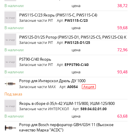
38,72
В наличии
цена
PWS115-C/23 Якорь (PWS115-C, PWS115-C4)
Запасные части PIT
Арт.
PWS115-C/23
59,68
В наличии
цена
PWS125-D1/25 Ротор (PWS125-D1, PWS125-С5, PWS125-С6) К
Запасные части PIT
Арт.
PWS125-D1/25
72,96
В наличии
цена
PST90-С/40 Якорь
Запасные части PIT
Арт.
EPPST90-C/40
93,48
В наличии
цена
Ротор для Интерскол Дрель ДУ 1000
Запасные части MAX
Арт.
A0054
Акция
Под заказ
Якорь в сборе d-35;h-42 УШМ-115/800, УШМ-125/800
Запасные части ИНТЕРСКОЛ
Арт.
589.04.02.01.00
63,68
В наличии
цена
Ротор для Bosch перфоратор GBH/GSH 11 (Высокое
качество Марка “ACDC”)