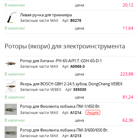
20,12
В наличии
цена
Левая ручка для триммера
Запасные части MAX
Арт.
B0278
11,64
В наличии
цена
Роторы (якори) для электроинструмента
Ротор для Хитачи -PH-65-A/P.I.T.-GSH-65-D-1
Запасные части MAX
Арт.
A0068-3
223,88
В наличии
цена
Якорь для BOSCH GBH 2-24 5 зубов, DongCheng VEBEX
Запасные части VEBEX
Арт.
585030
81,24
В наличии
цена
Ротор для Фиолента лобзика ПМ-1/450 Вт.
Запасные части MAX
Арт.
A1214
Акция
62,36
В наличии
цена
Ротор для Фиолента лобзика ПМ-3/600/650 Вт.
Запасные части MAX
Арт.
A1213