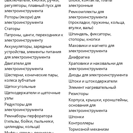
Выключатели, кнопки, ручки,
Блоки, контакты, платы
регуляторы, плавный пуск для
электронные
электроинструмента
Ремкомплекты для
Роторы (якори) для
электроинструмента
электроинструмента
(прокладки, пружины, кольца,
втулки, валы)
Статоры
Шпиндель, фиксаторы,
Патроны, цанги, переходники к
стопоры, кнопки
электроинструменту
Маховики и магнето для
Аккумуляторы, зарядные
электроинструмента
устройства, элементы питания
для электроинструмента
Диафрагма
Двигатели для
Храповики и наковальни для
электроинструмента
электроинструмента
Шестерни, конические пары,
Диоды для электроинструмента
колеса зубчатые
Штоки и штокодержатели
Щетки угольные
Элемент нагревательный
Щеткодержатели и щеточные
Резисторы
узлы
Корпуса, крышки, кронштейны,
Редукторы для
основания для
электроинструмента
электроинструмента
Ремнаборы перфоратора
Шпонки
(гильзы, бойки, пыльники,
Контроллеры
цилиндры, кольца)
Тормозной механизм
Муфты, стволы, промвалы,