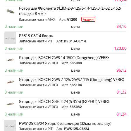
Ротор для Фиолента УШМ-2-9-125/6-14-125-Э (D-32 L-152/
посадка-8 мм.)
Запасные части MAX
Арт.
A1200
Акция
84,16
В наличии
цена
PSB13-C8/14 Якорь
Запасные части PIT
Арт.
PSB13-C8/14
120,00
В наличии
цена
Якорь для BOSCH GWS 14-150C (Dongcheng) VEBEX
Запасные части VEBEX
Арт.
585088
96,12
В наличии
цена
Якорь для BOSCH GWS 7-125/GWS7-115 (Dongcheng) VEBEX
Запасные части VEBEX
Арт.
585104
81,32
В наличии
цена
Якорь для BOSCH GBH 2-24 (5 ЗУБ) (EXPERT) VEBEX
Запасные части VEBEX
Арт.
585032
81,24
В наличии
цена
PWS125-C6/24 Якорь без шлицов (32мм по железу)
Запасные части PIT
Арт.
PWS125-C6/24