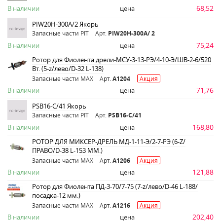
68,52
В наличии
цена
PIW20H-300A/2 Якорь
Запасные части PIT
Арт.
PIW20H-300A/ 2
75,24
В наличии
цена
Ротор для Фиолента дрели-МСУ-3-13-РЭ/4-10-Э/ШВ-2-6/520
Вт. (5-z/лево/D-32 L-138)
Запасные части MAX
Арт.
A1204
Акция
71,76
В наличии
цена
PSB16-C/41 Якорь
Запасные части PIT
Арт.
PSB16-C/41
168,80
В наличии
цена
РОТОР ДЛЯ МИКСЕР-ДРЕЛЬ МД-1-11-Э/2-7-РЭ (6-Z/
ПРАВО/D-38 L-153 ММ.)
Запасные части MAX
Арт.
A1206
Акция
121,88
В наличии
цена
Ротор для Фиолента ПД-3-70/7-75 (7-z/лево/D-46 L-188/
посадка-12 мм.)
Запасные части MAX
Арт.
A1216
Акция
202,40
В наличии
цена