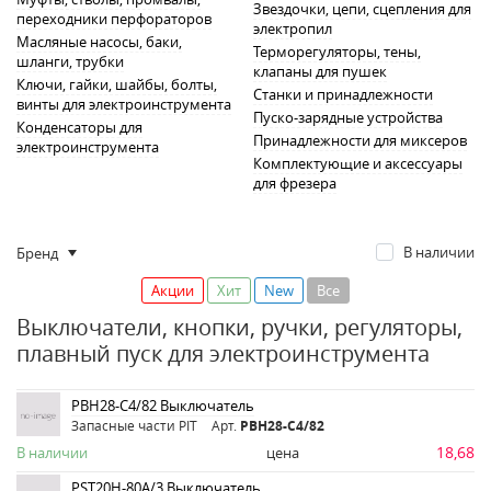
Звездочки, цепи, сцепления для
переходники перфораторов
электропил
Масляные насосы, баки,
Терморегуляторы, тены,
шланги, трубки
клапаны для пушек
Ключи, гайки, шайбы, болты,
Станки и принадлежности
винты для электроинструмента
Пуско-зарядные устройства
Конденсаторы для
Принадлежности для миксеров
электроинструмента
Комплектующие и аксессуары
для фрезера
В наличии
Бренд
Акции
Хит
New
Все
Выключатели, кнопки, ручки, регуляторы,
плавный пуск для электроинструмента
PBH28-C4/82 Выключатель
Запасные части PIT
Арт.
PBH28-C4/82
18,68
В наличии
цена
PST20H-80A/3 Выключатель